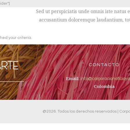
ider"]
Sed ut perspiciatis unde omnis iste natus 
accusantium doloremque laudantium, t
hed your criteria.
CONTACTO
Email:
info@corporacionoficioya
Colombia
@2026. Todos los derechos reservados | Corpor