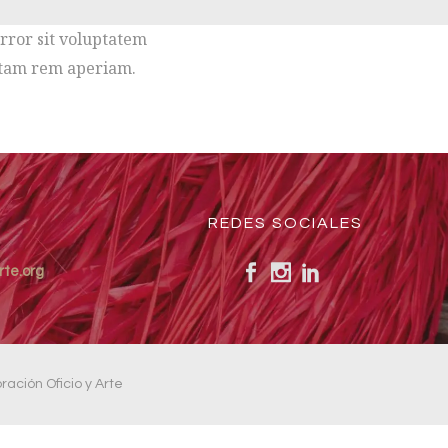
error sit voluptatem
otam rem aperiam.
REDES SOCIALES
rte.org
ación Oficio y Arte