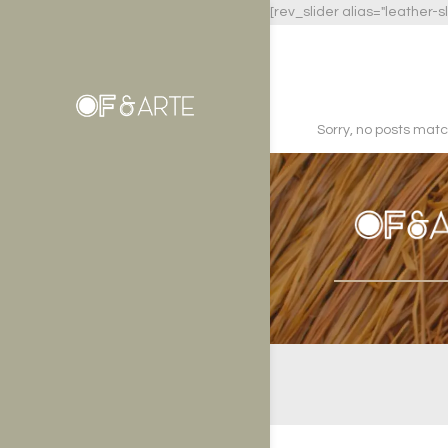
[rev_slider alias="leather-sl
Sorry, no posts matc